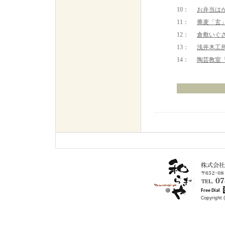
10
：
お弁当はが
11：
蕎麦「玄
12：
倉敷いぐ
13：
浅井木工
14：
陶芸教室