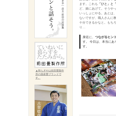
ます。これも
「ひと」と
ど、娘にあげて。そうや
いっしょにやる。あとは
ないですが、職人さんに
十分できるかなと。もち
り…
身近に、
つながるヒン
す。 今日は、本当に
す。
▲和らぎやは前田畳製作
所の国産畳ブランドで
す。