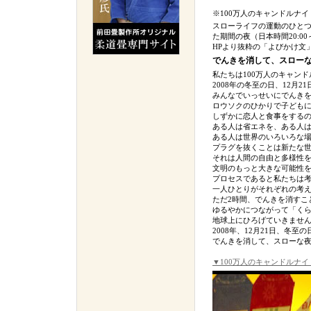
※100万人のキャンドルナイ
スローライフの運動のひとつ
た期間の夜（日本時間20:0
HPより抜粋の「よびかけ文
でんきを消して、スロー
私たちは100万人のキャン
2008年の冬至の日、12月2
みんなでいっせいにでんき
ロウソクのひかりで子ども
しずかに恋人と食事をする
ある人は省エネを、ある人
ある人は世界のいろいろな
プラグを抜くことは新たな
それは人間の自由と多様性
文明のもっと大きな可能性
プロセスであると私たちは
一人ひとりがそれぞれの考
ただ2時間、でんきを消すこ
ゆるやかにつながって「く
地球上にひろげていきませ
2008年、12月21日、冬至
でんきを消して、スローな夜
▼100万人のキャンドルナイト