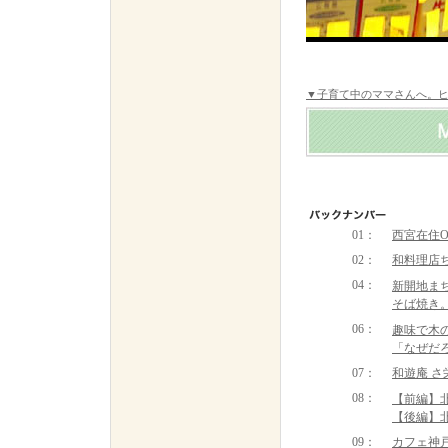
▼子育て中のママさんへ。
01：
西宮在住O
02
：
和料理店
04
：
新開地まち
そば焼き
06：
趣味で木
「なぜだ
07：
和遊庵 
08：
【前編】
【後編】
09
：
カフェ神