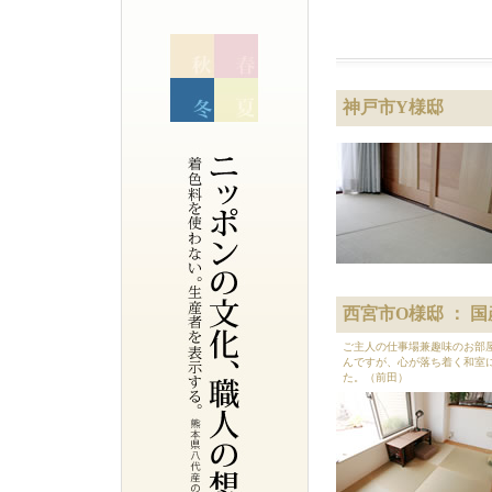
神戸市Y様邸
西宮市O様邸 ： 
ご主人の仕事場兼趣味のお部
んですが、心が落ち着く和室
た。（前田）